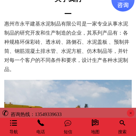
惠州市永平建基水泥制品有限公司是一家专业从事水泥
制品的研究开发和生产制造的企业，其系列产品有：各
种规格环保彩砖、透水砖、路侧石、水泥盖板 、预制井
筒、钢筋混凝土排水管、水泥方桩、仿木制品等，并针
对每一个客户的不同条件和要求，设计生产各种水泥制
品。
公司随着市场的发展和客户的需求，在原有产品的基础
上不断改进工艺，追求新型、环保、节能，以优良的质
量、合理的价格、完善的服务，受到客户和施工单位的
广泛赞扬。

×
咨询热线：13549339633





导航
电话
短信
地图
搜索