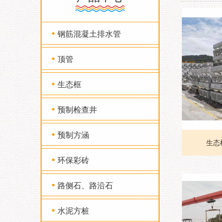
•
钢筋混凝土排水管
•
顶管
•
生态框
•
预制检查井
•
预制方涵
生态框
•
环保彩砖
•
路侧石、路沿石
•
水泥方桩