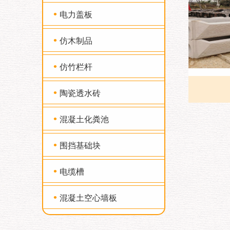
•
电力盖板
•
仿木制品
•
仿竹栏杆
•
陶瓷透水砖
•
混凝土化粪池
•
围挡基础块
•
电缆槽
•
混凝土空心墙板