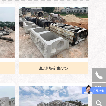
生态护坡砖(生态框)


