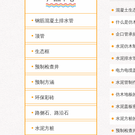
●
混凝土生
•
钢筋混凝土排水管
●
什么是仿
●
企口管承
•
顶管
●
水泥仿木
•
生态框
●
水泥排水
•
预制检查井
●
电力电缆
•
预制方涵
●
水泥管制
●
仿木地板
•
环保彩砖
●
水泥盖板
•
路侧石、路沿石
●
水泥方桩
•
水泥方桩
●
预制检查