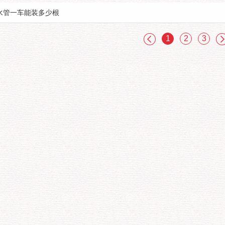
水管一车能装多少根
1
2
3