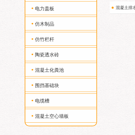
•
●
混凝土排
电力盖板
•
仿木制品
•
仿竹栏杆
•
陶瓷透水砖
•
混凝土化粪池
•
围挡基础块
•
电缆槽
•
混凝土空心墙板