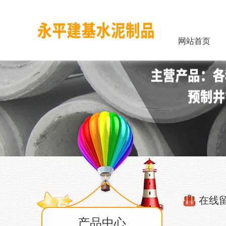
网站首页
在线
产品中心