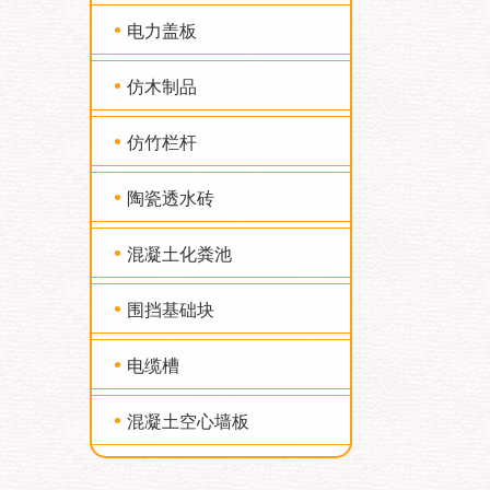
•
电力盖板
•
仿木制品
•
仿竹栏杆
•
陶瓷透水砖
•
混凝土化粪池
•
围挡基础块
•
电缆槽
•
混凝土空心墙板