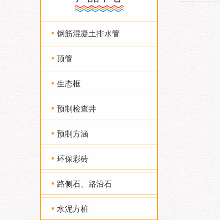
•
钢筋混凝土排水管
•
顶管
•
生态框
•
预制检查井
•
预制方涵
•
环保彩砖
•
路侧石、路沿石
•
水泥方桩