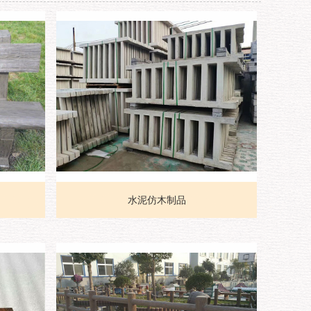
水泥仿木制品