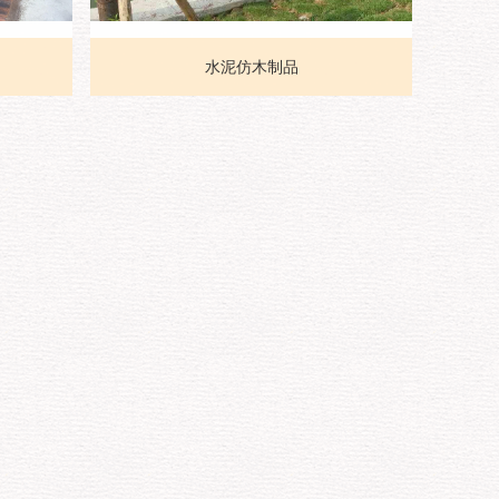
水泥仿木制品